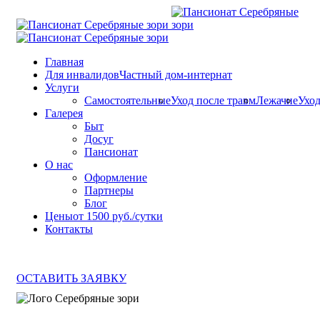
Главная
Для инвалидов
Частный дом-интернат
Услуги
Самостоятельные
Уход после травм
Лежачие
Ухо
Галерея
Быт
Досуг
Пансионат
О нас
Оформление
Партнеры
Блог
Цены
от 1500 руб./сутки
Контакты
ОСТАВИТЬ ЗАЯВКУ