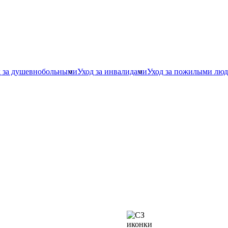
д за душевнобольными
Уход за инвалидами
Уход за пожилыми лю