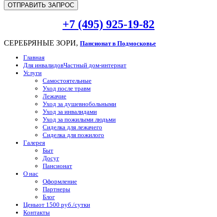
+7 (495) 925-19-82
СЕРЕБРЯНЫЕ ЗОРИ,
Пансионат в Подмосковье
Главная
Для инвалидов
Частный дом-интернат
Услуги
Самостоятельные
Уход после травм
Лежачие
Уход за душевнобольными
Уход за инвалидами
Уход за пожилыми людьми
Сиделка для лежачего
Сиделка для пожилого
Галерея
Быт
Досуг
Пансионат
О нас
Оформление
Партнеры
Блог
Цены
от 1500 руб./сутки
Контакты