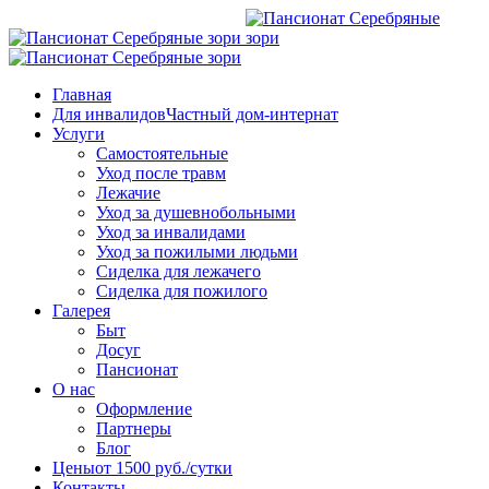
Главная
Для инвалидов
Частный дом-интернат
Услуги
Самостоятельные
Уход после травм
Лежачие
Уход за душевнобольными
Уход за инвалидами
Уход за пожилыми людьми
Сиделка для лежачего
Сиделка для пожилого
Галерея
Быт
Досуг
Пансионат
О нас
Оформление
Партнеры
Блог
Цены
от 1500 руб./сутки
Контакты