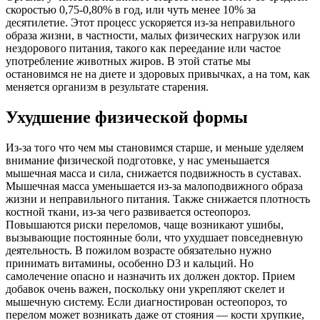
скоростью 0,75-0,80% в год, или чуть менее 10% за
десятилетие. Этот процесс ускоряется из-за неправильного
образа жизни, в частности, малых физических нагрузок или
нездорового питания, такого как переедание или частое
употребление животных жиров. В этой статье мы
остановимся не на диете и здоровых привычках, а на том, как
меняется организм в результате старения.
Ухудшение физической формы
Из-за того что чем мы становимся старше, и меньше уделяем
внимание физической подготовке, у нас уменьшается
мышечная масса и сила, снижается подвижность в суставах.
Мышечная масса уменьшается из-за малоподвижного образа
жизни и неправильного питания. Также снижается плотность
костной ткани, из-за чего развивается остеопороз.
Повышаются риски переломов, чаще возникают ушибы,
вызывающие постоянные боли, что ухудшает повседневную
деятельность. В пожилом возрасте обязательно нужно
принимать витамины, особенно D3 и кальций. Но
самолечение опасно и назначить их должен доктор. Прием
добавок очень важен, поскольку они укрепляют скелет и
мышечную систему. Если диагностирован остеопороз, то
перелом может возникать даже от стояния — кости хрупкие,