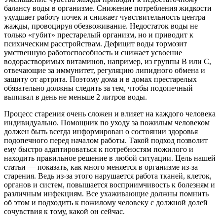
балансу воды в организме. Снижение потребления жидкости
ухудшает работу почек и снижает чувствительность центра
жажды, провоцируя обезвоживание. Недостаток воды не
только «губит» престарелый организм, но и приводит к
психическим расстройствам. Дефицит воды тормозит
умственную работоспособность и снижает усвоение
водорастворимых витаминов, например, из группы В или С,
отвечающие за иммунитет, регуляцию липидного обмена и
защиту от артрита. Поэтому дома и в домах престарелых
обязательно должны следить за тем, чтобы подопечный
выпивал в день не меньше 2 литров воды.
Процесс старения очень сложен и влияет на каждого человека
индивидуально. Помощник по уходу за пожилым человеком
должен быть всегда информирован о состоянии здоровья
подопечного перед началом работы. Такой подход позволит
ему быстро адаптироваться к потребностям пожилого и
находить правильное решение в любой ситуации. Цель нашей
статьи — показать, как много меняется в организме из-за
старения. Ведь из-за этого нарушается работа тканей, клеток,
органов и систем, повышается восприимчивость к болезням и
различным инфекциям. Все ухаживающие должны помнить
об этом и подходить к пожилому человеку с должной долей
сочувствия к тому, какой он сейчас.