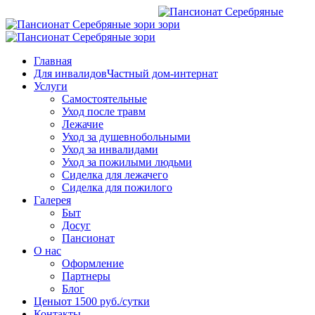
Главная
Для инвалидов
Частный дом-интернат
Услуги
Самостоятельные
Уход после травм
Лежачие
Уход за душевнобольными
Уход за инвалидами
Уход за пожилыми людьми
Сиделка для лежачего
Сиделка для пожилого
Галерея
Быт
Досуг
Пансионат
О нас
Оформление
Партнеры
Блог
Цены
от 1500 руб./сутки
Контакты