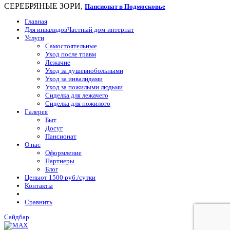
СЕРЕБРЯНЫЕ ЗОРИ,
Пансионат в Подмосковье
Главная
Для инвалидов
Частный дом-интернат
Услуги
Самостоятельные
Уход после травм
Лежачие
Уход за душевнобольными
Уход за инвалидами
Уход за пожилыми людьми
Сиделка для лежачего
Сиделка для пожилого
Галерея
Быт
Досуг
Пансионат
О нас
Оформление
Партнеры
Блог
Цены
от 1500 руб./сутки
Контакты
Сравнить
Сайдбар