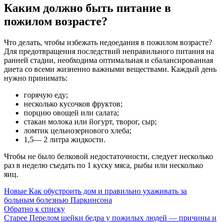
Каким должно быть питание в
пожилом возрасте?
Что делать, чтобы избежать недоедания в пожилом возрасте?
Для предотвращения последствий неправильного питания на
ранней стадии, необходима оптимальная и сбалансированная
диета со всеми жизненно важными веществами. Каждый день
нужно принимать:
горячую еду;
несколько кусочков фруктов;
порцию овощей или салата;
стакан молока или йогурт, творог, сыр;
ломтик цельнозернового хлеба;
1,5— 2 литра жидкости.
Чтобы не было белковой недостаточности, следует несколько
раз в неделю съедать по 1 куску мяса, рыбы или несколько
яиц.
Новые
Как обустроить дом и правильно ухаживать за
больным болезнью Паркинсона
Обратно к списку
Старее
Перелом шейки бедра у пожилых людей — причины и