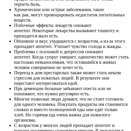
терпеть боль.
Хронические или острые заболевания, такие
как рак, могут провоцировать недостаток питательных
веществ.
Побочные эффекты лекарств снижают
аппетит. Некоторые лекарства вызывают тошноту и
приходится мало есть.
Обоняние и вкус ухудшаются с возрастом, а из-за этого
пропадает аппетит. Утихает чувство голода и жажды.
Проблемы с психикой и депрессия снижают
аппетит. Когда супруг умирает, одиночество может стать
настолько невыносимым, что оставшийся в живых
человек совершенно не хочет есть.
Переезд в дом престарелых также может стать неким
стрессом для пожилых людей. В результате они
перестают интересоваться едой.
При деменции больные забывают поесть или не
понимают, что нужно регулярно есть.
Многие пожилые люди думают, что не стоит готовить
для одного человека. Покупать продукты им становится
сложно и вместо полноценной еды они едят только
хлеб. Но горячая еда очень важна для пожилого
организма.
С возрастом у многих людей пропадает аппетит и
порции постепенно становятся меньше. В результате в