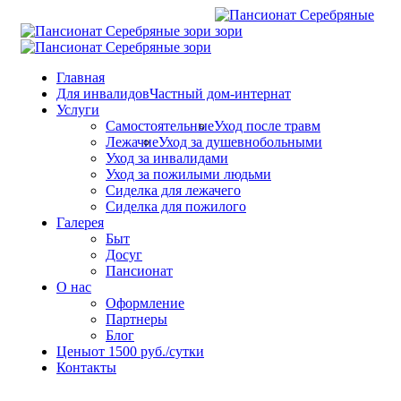
Главная
Для инвалидов
Частный дом-интернат
Услуги
Самостоятельные
Уход после травм
Лежачие
Уход за душевнобольными
Уход за инвалидами
Уход за пожилыми людьми
Сиделка для лежачего
Сиделка для пожилого
Галерея
Быт
Досуг
Пансионат
О нас
Оформление
Партнеры
Блог
Цены
от 1500 руб./сутки
Контакты