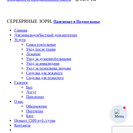
СЕРЕБРЯНЫЕ ЗОРИ,
Пансионат в Подмосковье
Главная
Для инвалидов
Частный дом-интернат
Услуги
Самостоятельные
Уход после травм
Лежачие
Уход за душевнобольными
Уход за инвалидами
Уход за пожилыми людьми
Сиделка для лежачего
Сиделка для пожилого
Галерея
Быт
Досуг
Пансионат
О нас
Оформление
Партнеры
Блог
Цены
от 1500 руб./сутки
Контакты