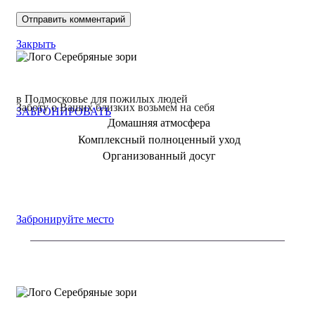
Закрыть
в Подмосковье для пожилых людей
Заботу о Ваших близких возьмем на себя
ЗАБРОНИРОВАТЬ
Домашняя атмосфера
Комплексный полноценный уход
Организованный досуг
Забронируйте место