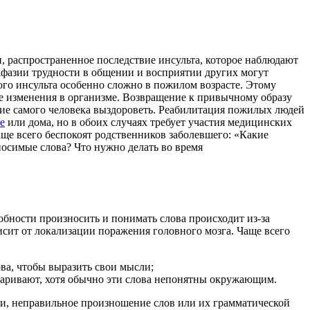
 распространенное последствие инсульта, которое наблюдают
афазии трудности в общении и восприятии других могут
го инсульта особенно сложно в пожилом возрасте. Этому
е изменения в организме. Возвращение к привычному образу
ие самого человека выздороветь. Реабилитация пожилых людей
е
или дома, но в обоих случаях требует участия медицинских
аще всего беспокоят родственников заболевшего: «Какие
осимые слова? Что нужно делать во время
обности произносить и понимать слова происходит из-за
сит от локализации поражения головного мозга. Чаще всего
ва, чтобы выразить свои мысли;
оваривают, хотя обычно эти слова непонятны окружающим.
чи, неправильное произношение слов или их грамматической