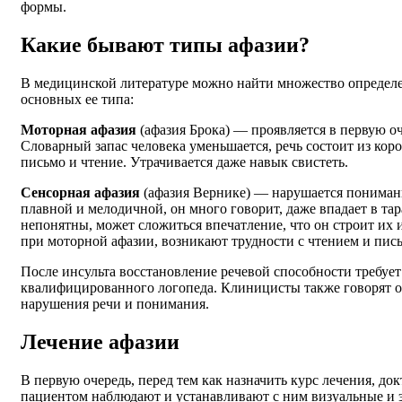
формы.
Какие бывают типы афазии?
В медицинской литературе можно найти множество определе
основных ее типа:
Моторная афазия
(афазия Брока) — проявляется в первую о
Словарный запас человека уменьшается, речь состоит из кор
письмо и чтение. Утрачивается даже навык свистеть.
Сенсорная афазия
(афазия Вернике) — нарушается понимани
плавной и мелодичной, он много говорит, даже впадает в т
непонятны, может сложиться впечатление, что он строит их и
при моторной афазии, возникают трудности с чтением и пис
После инсульта восстановление речевой способности требу
квалифицированного логопеда. Клиницисты также говорят о
нарушения речи и понимания.
Лечение афазии
В первую очередь, перед тем как назначить курс лечения, до
пациентом наблюдают и устанавливают с ним визуальные и 