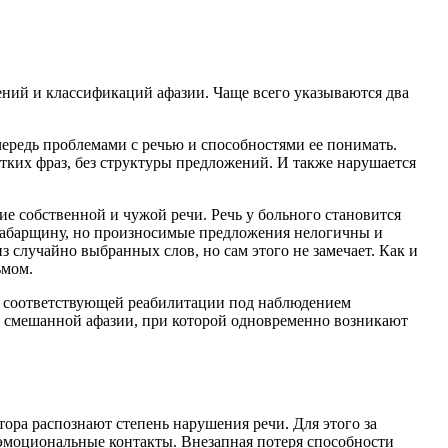
ний и классификаций афазии. Чаще всего указываются два
чередь проблемами с речью и способностями ее понимать.
отких фраз, без структуры предложений. И также нарушается
е собственной и чужой речи. Речь у больного становится
арабарщину, но произносимые предложения нелогичны и
з случайно выбранных слов, но сам этого не замечает. Как и
ьмом.
ет соответствующей реабилитации под наблюдением
 смешанной афазии, при которой одновременно возникают
ктора распознают степень нарушения речи. Для этого за
эмоциональные контакты. Внезапная потеря способности