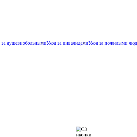
д за душевнобольными
Уход за инвалидами
Уход за пожилыми лю