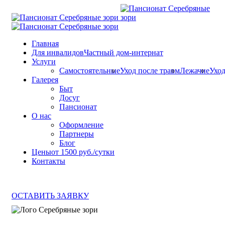
Главная
Для инвалидов
Частный дом-интернат
Услуги
Самостоятельные
Уход после травм
Лежачие
Ухо
Галерея
Быт
Досуг
Пансионат
О нас
Оформление
Партнеры
Блог
Цены
от 1500 руб./сутки
Контакты
ОСТАВИТЬ ЗАЯВКУ