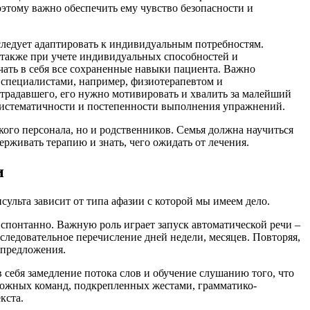
оэтому важно обеспечить ему чувство безопасности и
следует адаптировать к индивидуальным потребностям.
а также при учете индивидуальных способностей и
ть в себя все сохраненные навыки пациента. Важно
 специалистами, например, физиотерапевтом и
страдавшего, его нужно мотивировать и хвалить за малейший
систематичности и постепенности выполнения упражнений.
ого персонала, но и родственников. Семья должна научиться
ерживать терапию и знать, чего ожидать от лечения.
и
ульта зависит от типа афазии с которой мы имеем дело.
 спонтанно. Важную роль играет запуск автоматической речи –
следовательное перечисление дней недели, месяцев. Повторяя,
 предложения.
 себя замедление потока слов и обучение слушанию того, что
ложных команд, подкрепленных жестами, грамматико-
кста.