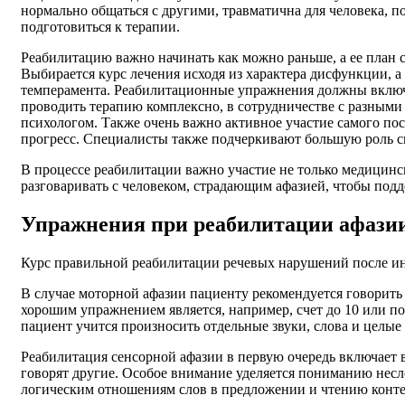
нормально общаться с другими, травматична для человека, п
подготовиться к терапии.
Реабилитацию важно начинать как можно раньше, а ее план 
Выбирается курс лечения исходя из характера дисфункции, 
темперамента. Реабилитационные упражнения должны включа
проводить терапию комплексно, в сотрудничестве с разными
психологом. Также очень важно активное участие самого по
прогресс. Специалисты также подчеркивают большую роль 
В процессе реабилитации важно участие не только медицинск
разговаривать с человеком, страдающим афазией, чтобы подд
Упражнения при реабилитации афази
Курс правильной реабилитации речевых нарушений после инс
В случае моторной афазии пациенту рекомендуется говорить
хорошим упражнением является, например, счет до 10 или по
пациент учится произносить отдельные звуки, слова и целые
Реабилитация сенсорной афазии в первую очередь включает в
говорят другие. Особое внимание уделяется пониманию нес
логическим отношениям слов в предложении и чтению конте