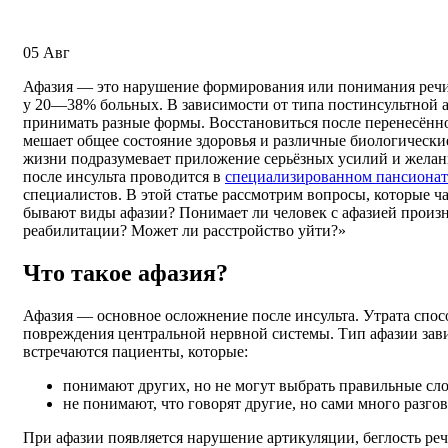
05
Авг
Афазия — это нарушение формирования или понимания речи,
у 20—38% больных. В зависимости от типа постинсультной 
принимать разные формы. Восстановиться после перенесённо
мешает общее состояние здоровья и различные биологически
жизни подразумевает приложение серьёзных усилий и желан
после инсульта проводится в
специализированном пансионат
специалистов. В этой статье рассмотрим вопросы, которые ч
бывают виды афазии? Понимает ли человек с афазией произн
реабилитации? Может ли расстройство уйти?»
Что такое афазия?
Афазия — основное осложнение после инсульта. Утрата спос
повреждения центральной нервной системы. Тип афазии зави
встречаются пациенты, которые:
понимают других, но не могут выбрать правильные сло
не понимают, что говорят другие, но сами много разг
При афазии появляется нарушение артикуляции, беглость ре